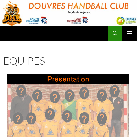
Aller
au
contenu
Recherche
Douvres HandBall Club
MENU
PRINCI
EQUIPES